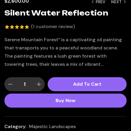
$
2,600.00
PREV
NEXT
Silent Water Reflection
(
1
customer review)
5.00
out
Serene Mountain Forest” is a captivating oil painting
of 5 based
that transports you to a peaceful woodland scene.
on
The painting features a lush green forest with
customer
towering trees, their leaves a mix of vibrant…
rating
Add To Cart
Buy Now
Category:
Majestic Landscapes