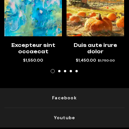
Excepteur sint
Duis aute irure
occaecat
dolor
$
1,550.00
$
1,450.00
$
1,750.00
Facebook
Youtube