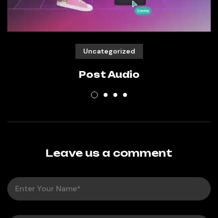
Uncategorized
Post Audio
Leave us a comment