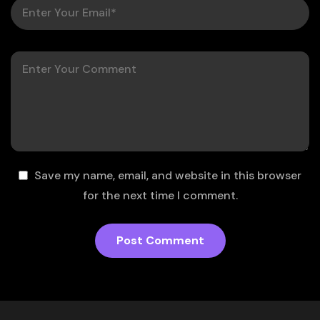
Save my name, email, and website in this browser
for the next time I comment.