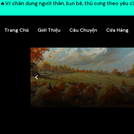
🔥Vẽ chân dung người thân, bạn bè, thú cưng theo yêu cầ
Trang Chủ
Giới Thiệu
Câu Chuyện
Cửa Hàng