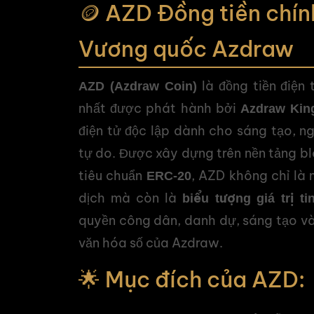
🪙 AZD Đồng tiền chín
Vương quốc Azdraw
là đồng tiền điện
AZD (Azdraw Coin)
nhất được phát hành bởi
Azdraw Ki
điện tử độc lập dành cho sáng tạo, ng
tự do. Được xây dựng trên nền tảng b
tiêu chuẩn
, AZD không chỉ là
ERC-20
dịch mà còn là
biểu tượng giá trị ti
quyền công dân, danh dự, sáng tạo v
văn hóa số của Azdraw.
🌟 Mục đích của AZD: