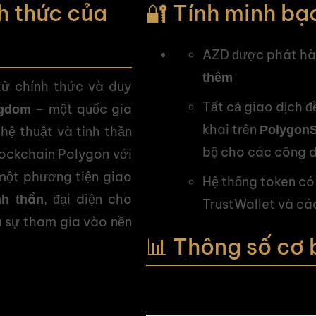
h thức của
🔐 Tính minh bạ
AZD được phát hàn
thêm
 tử chính thức và duy
Tất cả giao dịch 
– một quốc gia
ngdom
khai trên
PolygonS
hệ thuật và tinh thần
bộ cho các công 
lockchain Polygon với
 một phương tiện giao
Hệ thống token có
, đại diện cho
nh thần
TrustWallet và cá
à sự tham gia vào nền
📊 Thông số cơ 
Thuộc Tính