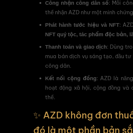
: Mỗi cô
Công nhận công dân số
thể nhận AZD như một minh chứng 
: AZ
Phát hành tước hiệu và NFT
NFT quý tộc, tác phẩm độc bản, l
: Dùng tr
Thanh toán và giao dịch
mua bán dịch vụ sáng tạo, đầu t
công dân.
: AZD là năn
Kết nối cộng đồng
hoạt động xã hội, cộng đồng và 
thể.
✨ AZD không đơn thuầ
đó là một phần bản sắ