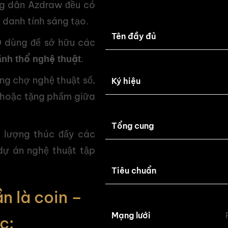
ng dân Azdraw đều có
danh tính sáng tạo.
Tên đầy đủ
D dùng để sở hữu các
.
ãnh thổ nghệ thuật
ong chợ nghệ thuật số,
Ký hiệu
ư hoặc tặng phẩm giữa
Tổng cung
g lượng thúc đẩy các
dự án nghệ thuật tập
Tiêu chuẩn
n là coin –
Mạng lưới
c: