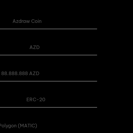
Azdraw Coin
AZD
88.888.888 AZD
ERC-20
Polygon (MATIC)