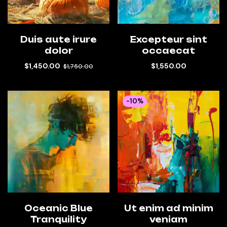
Duis aute irure
Excepteur sint
dolor
occaecat
$
1,450.00
$
1,550.00
$
1,750.00
-10%
Oceanic Blue
Ut enim ad minim
Tranquility
veniam