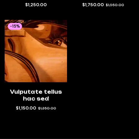
$
1,250.00
$
1,750.00
$
1,950.00
-15%
Vulputate tellus
hac sed
$
1,150.00
$
1,350.00