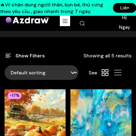
🔥Vẽ chân dung người thân, bạn bè, thú cưng
Liên
theo yêu cầu , giao nhanh trong 7 ngày.
Hệ
Ngay
Show Filters
Showing all 5 results
See
-17%