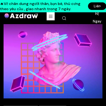
🔥Vẽ chân dung người thân, bạn bè, thú cưng
Liên
theo yêu cầu , giao nhanh trong 7 ngày.
Hệ
Ngay