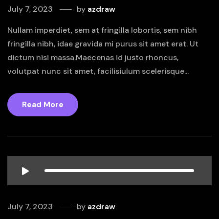
July 7, 2023
by
azdraw
Nullam imperdiet, sem at fringilla lobortis, sem nibh
fringilla nibh, idae gravida mi purus sit amet erat. Ut
dictum nisi massa.Maecenas id justo rhoncus,
volutpat nunc sit amet, facilisiulum scelerisque...
Read More
July 7, 2023
by
azdraw